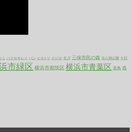
三保市民の森
ハクセキレイ
モズ
バン
メジロ
北八朔公園
十日
ツミ
ヒヨドリ
浜市緑区
横浜市青葉区
横浜市都筑区
西
若鳥