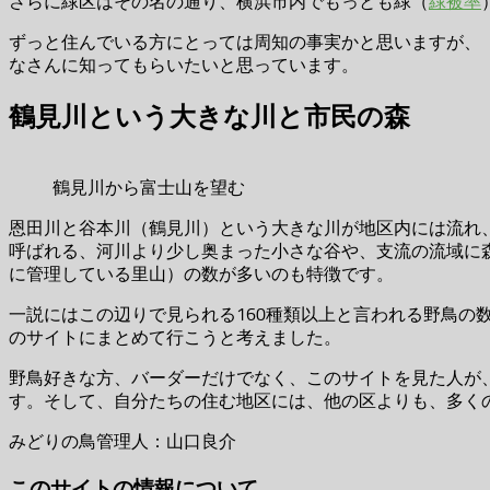
さらに緑区はその名の通り、横浜市内でもっとも緑（
緑被率
ずっと住んでいる方にとっては周知の事実かと思いますが、
なさんに知ってもらいたいと思っています。
鶴見川という大きな川と市民の森
鶴見川から富士山を望む
恩田川と谷本川（鶴見川）という大きな川が地区内には流れ
呼ばれる、河川より少し奥まった小さな谷や、支流の流域に
に管理している里山）の数が多いのも特徴です。
一説にはこの辺りで見られる160種類以上と言われる野鳥
のサイトにまとめて行こうと考えました。
野鳥好きな方、バーダーだけでなく、このサイトを見た人が
す。そして、自分たちの住む地区には、他の区よりも、多く
みどりの鳥管理人：山口良介
このサイトの情報について