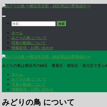
コ
ン
テ
ン
検
ツ
索:
へ
ホーム
ス
みどりの鳥 について
キ
写真や動画について
ッ
情報提供・お問い合わせ
プ
みどりの鳥は横浜市の緑区・青葉区・都筑区・港北区で見ら
ホーム
みどりの鳥 について
写真や動画について
情報提供・お問い合わせ
みどりの鳥 について