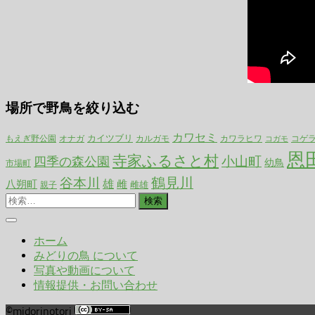
場所で野鳥を絞り込む
カワセミ
カイツブリ
カルガモ
もえぎ野公園
オナガ
カワラヒワ
コゲ
コガモ
恩
寺家ふるさと村
小山町
四季の森公園
幼鳥
市場町
谷本川
鶴見川
雄
八朔町
雌
雌雄
親子
検
索:
ホーム
みどりの鳥 について
写真や動画について
情報提供・お問い合わせ
©midorinotori