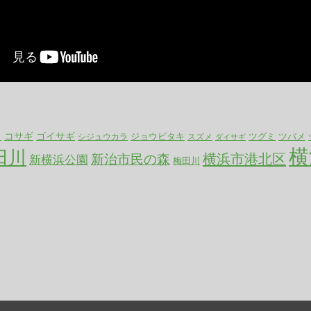
コサギ
ゴイサギ
ジョウビタキ
ツバメ
ツグミ
ラ
シジュウカラ
スズメ
ダイサギ
横
田川
横浜市港北区
新治市民の森
新横浜公園
梅田川