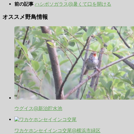
ハシボソガラス@暑くて口を開ける
前の記事
オススメ野鳥情報
ウグイス@新治貯水池
ワカケホンセイインコ交尾@横浜市緑区