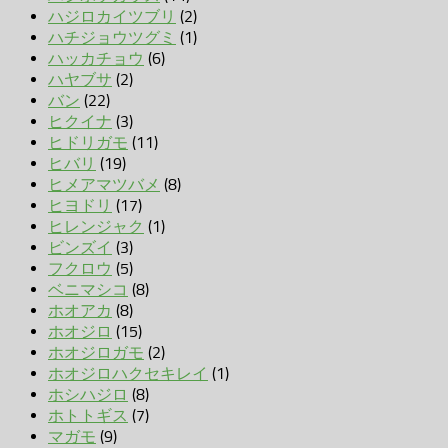
ハジロカイツブリ
(2)
ハチジョウツグミ
(1)
ハッカチョウ
(6)
ハヤブサ
(2)
バン
(22)
ヒクイナ
(3)
ヒドリガモ
(11)
ヒバリ
(19)
ヒメアマツバメ
(8)
ヒヨドリ
(17)
ヒレンジャク
(1)
ビンズイ
(3)
フクロウ
(5)
ベニマシコ
(8)
ホオアカ
(8)
ホオジロ
(15)
ホオジロガモ
(2)
ホオジロハクセキレイ
(1)
ホシハジロ
(8)
ホトトギス
(7)
マガモ
(9)