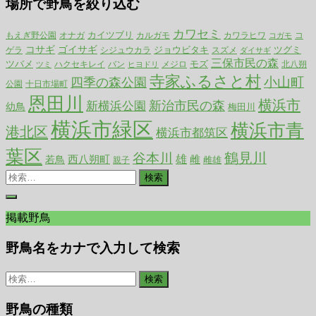
場所で野鳥を絞り込む
カワセミ
カイツブリ
カルガモ
もえぎ野公園
オナガ
カワラヒワ
コ
コガモ
コサギ
ゴイサギ
ジョウビタキ
ツグミ
ゲラ
シジュウカラ
スズメ
ダイサギ
三保市民の森
ツバメ
ハクセキレイ
モズ
バン
メジロ
北八朔
ツミ
ヒヨドリ
寺家ふるさと村
小山町
四季の森公園
公園
十日市場町
恩田川
横浜市
新治市民の森
新横浜公園
幼鳥
梅田川
横浜市緑区
横浜市青
港北区
横浜市都筑区
葉区
谷本川
鶴見川
雄
西八朔町
雌
若鳥
雌雄
親子
検
索:
掲載野鳥
野鳥名をカナで入力して検索
検
索:
野鳥の種類