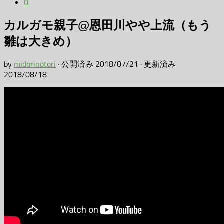
0
カルガモ親子@恩田川やや上流（もう
雛は大きめ）
by
midorinotori
· 公開済み
2018/07/21
· 更新済み
2018/08/18