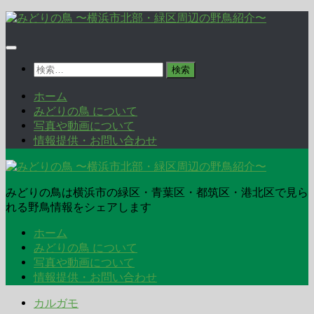
コ
ン
テ
ン
検
ツ
索:
へ
ホーム
ス
みどりの鳥 について
キ
写真や動画について
ッ
情報提供・お問い合わせ
プ
みどりの鳥は横浜市の緑区・青葉区・都筑区・港北区で見ら
れる野鳥情報をシェアします
ホーム
みどりの鳥 について
写真や動画について
情報提供・お問い合わせ
カルガモ