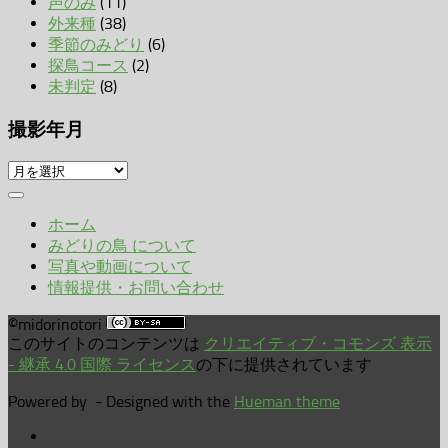
声のみ
(11)
外来種
(38)
季節のみどり
(6)
探鳥コース
(2)
未判定
(8)
撮影年月
撮
影
年
ホーム
月
みどりの鳥 について
写真や動画について
情報提供・お問い合わせ
©midorinotori
このサイトのコンテンツは
クリエイティブ・コモンズ 表示
- 継承 4.0 国際 ライセンス
の下に提供されています
Powered by
- Designed with the
Hueman theme