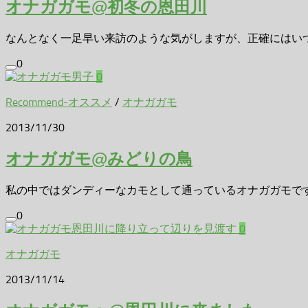
オナガガモ@初冬の恩田川
なんとなく一足早い来訪のような気がしますが、正確にはいつも
0
0
Recommend-オススメ
/
オナガガモ
2013/11/30
オナガガモ@みどりの鳥
私の中ではダンディーなカモとして通っているオナガガモです。
0
0
オナガガモ
2013/11/14