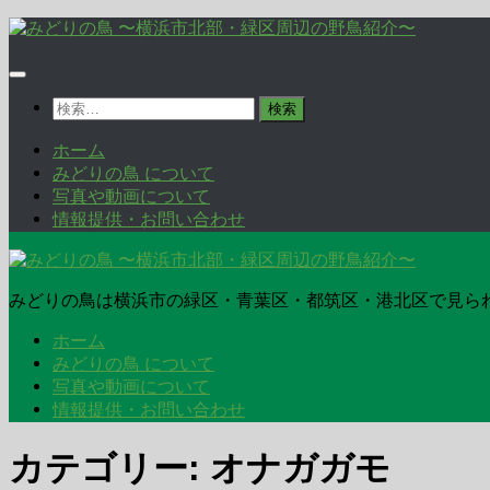
コ
ン
テ
ン
検
ツ
索:
へ
ホーム
ス
みどりの鳥 について
キ
写真や動画について
ッ
情報提供・お問い合わせ
プ
みどりの鳥は横浜市の緑区・青葉区・都筑区・港北区で見ら
ホーム
みどりの鳥 について
写真や動画について
情報提供・お問い合わせ
カテゴリー:
オナガガモ