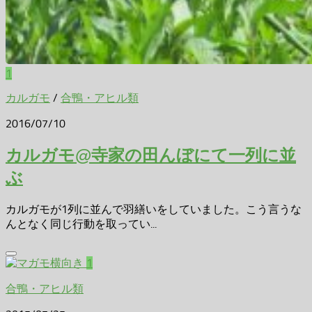
1
カルガモ
/
合鴨・アヒル類
2016/07/10
カルガモ@寺家の田んぼにて一列に並
ぶ
カルガモが1列に並んで羽繕いをしていました。こう言うな
んとなく同じ行動を取ってい...
1
合鴨・アヒル類