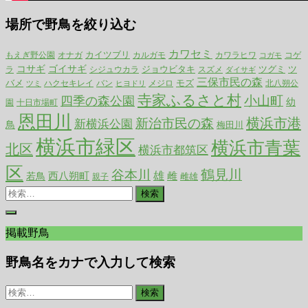
場所で野鳥を絞り込む
カワセミ
カイツブリ
カルガモ
もえぎ野公園
オナガ
カワラヒワ
コゲ
コガモ
コサギ
ゴイサギ
ジョウビタキ
ツ
ツグミ
ラ
シジュウカラ
スズメ
ダイサギ
三保市民の森
バメ
ハクセキレイ
モズ
バン
メジロ
北八朔公
ツミ
ヒヨドリ
寺家ふるさと村
小山町
四季の森公園
幼
園
十日市場町
恩田川
横浜市港
新治市民の森
新横浜公園
鳥
梅田川
横浜市緑区
横浜市青葉
北区
横浜市都筑区
区
谷本川
鶴見川
雄
西八朔町
雌
若鳥
雌雄
親子
検
索:
掲載野鳥
野鳥名をカナで入力して検索
検
索: