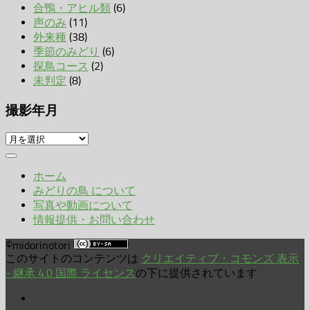
合鴨・アヒル類
(6)
声のみ
(11)
外来種
(38)
季節のみどり
(6)
探鳥コース
(2)
未判定
(8)
撮影年月
撮
影
年
ホーム
月
みどりの鳥 について
写真や動画について
情報提供・お問い合わせ
©midorinotori
このサイトのコンテンツは
クリエイティブ・コモンズ 表示
- 継承 4.0 国際 ライセンス
の下に提供されています