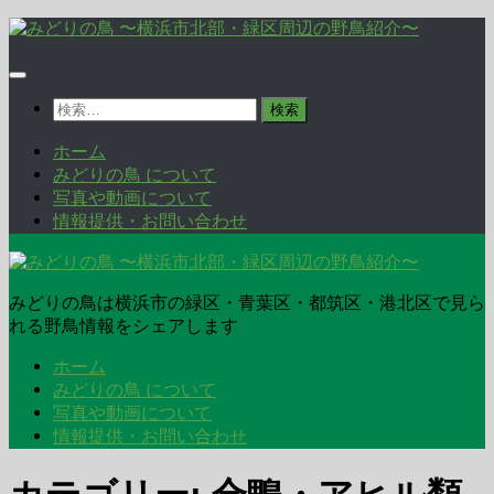
コ
ン
テ
ン
検
ツ
索:
へ
ホーム
ス
みどりの鳥 について
キ
写真や動画について
ッ
情報提供・お問い合わせ
プ
みどりの鳥は横浜市の緑区・青葉区・都筑区・港北区で見ら
れる野鳥情報をシェアします
ホーム
みどりの鳥 について
写真や動画について
情報提供・お問い合わせ