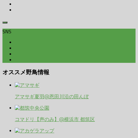
SNS
オススメ野鳥情報
アマサギ夏羽@恩田川沿の田んぼ
コマドリ【声のみ】@横浜市 都筑区