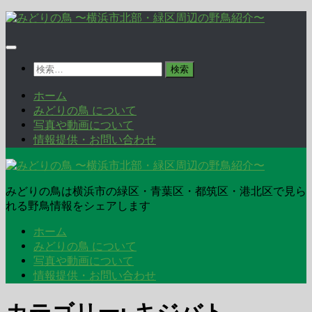
コ
ン
テ
ン
検
ツ
索:
へ
ホーム
ス
みどりの鳥 について
キ
写真や動画について
ッ
情報提供・お問い合わせ
プ
みどりの鳥は横浜市の緑区・青葉区・都筑区・港北区で見ら
れる野鳥情報をシェアします
ホーム
みどりの鳥 について
写真や動画について
情報提供・お問い合わせ