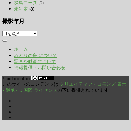
探鳥コース
(2)
未判定
(8)
撮影年月
撮
影
年
ホーム
月
みどりの鳥 について
写真や動画について
情報提供・お問い合わせ
©midorinotori
このサイトのコンテンツは
クリエイティブ・コモンズ 表示
- 継承 4.0 国際 ライセンス
の下に提供されています