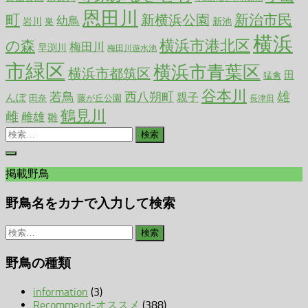
恩田川
町
新治市民
新横浜公園
幼鳥
岩川
新池
巣
横浜
横浜市港北区
の森
梅田川
早渕川
梅田川遊水池
市緑区
横浜市青葉区
横浜市都筑区
田
猛禽
谷本川
雄
若鳥
西八朔町
親子
んぼ
田奈
藤が丘公園
長津田
鶴見川
雌
雌雄
雛
検
索:
掲載野鳥
野鳥名をカナで入力して検索
検
索:
野鳥の種類
information
(3)
Recommend-オススメ
(388)