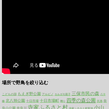
場所で野鳥を絞り込む
三保市民の森
もえぎ野公園
こどもの国
アルビノ
カルガモ親子
八十
四季の森公園
北八朔公園
十日市場町
奈
十日市場
大池
囀り
橋
寺家ふるさと村
小山
良山公園
奈良川
寺家ふるさと村新池