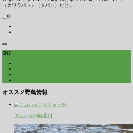
（カワラバト）（ドバト）だと...
0
SNS
オススメ野鳥情報
アカハラ@鶴見川