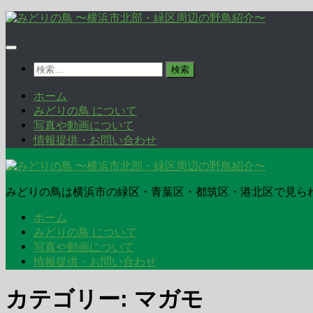
コ
ン
テ
ン
検
ツ
索:
へ
ホーム
ス
みどりの鳥 について
キ
写真や動画について
ッ
情報提供・お問い合わせ
プ
みどりの鳥は横浜市の緑区・青葉区・都筑区・港北区で見ら
ホーム
みどりの鳥 について
写真や動画について
情報提供・お問い合わせ
カテゴリー:
マガモ