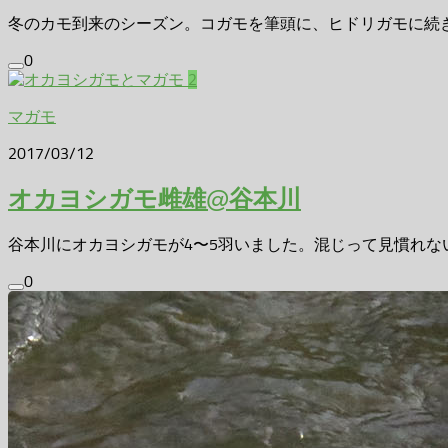
冬のカモ到来のシーズン。コガモを筆頭に、ヒドリガモに続きや
0
2
マガモ
2017/03/12
オカヨシガモ雌雄@谷本川
谷本川にオカヨシガモが4〜5羽いました。混じって見慣れない
0