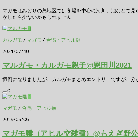
マガモはみどりの鳥地区では冬場を中心に河川、池などで見
かしたら少ないかもしれません。
0
カルガモ
/
マガモ
/
合鴨・アヒル類
2021/07/10
マルガモ・カルガモ親子@恩田川2021
恒例になりましたが、カルガモまとめエントリーですが、分かり
0
1
マガモ
/
合鴨・アヒル類
2019/05/06
マガモ雛（アヒル交雑種）@もえぎ野公