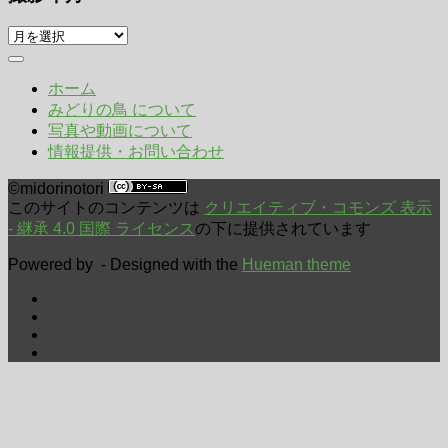
撮
影
年
ホーム
月
みどりの鳥 について
写真や動画について
情報提供・お問い合わせ
©midorinotori
このサイトのコンテンツは
クリエイティブ・コモンズ 表示
- 継承 4.0 国際 ライセンス
の下に提供されています
Powered by
- Designed with the
Hueman theme