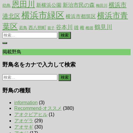
恩田川
横浜市
新治市民の森
新横浜公園
幼鳥
梅田川
横浜市緑区
横浜市青
港北区
横浜市都筑区
葉区
谷本川
鶴見川
西八朔町
雄
雌
若鳥
雌雄
親子
検
索:
掲載野鳥
野鳥名をカナで入力して検索
検
索:
野鳥の種類
information
(3)
Recommend-オススメ
(380)
アオクビアヒル
(1)
アオゲラ
(29)
アオサギ
(30)