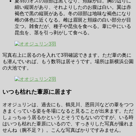
夏羽のオスの頭部は黒くなり、頬線が白。胸の辺りに
細い縦斑があり、それよりしたのお腹は白い。翼は赤
褐色で黒の縦斑がある。冬の頭部は地味な褐色になり
雌の体色に近くなる。雌は眉斑と頬線の白い部分が目
立つ。雑食だが、種子や昆虫を食べる。葦に中にいる
昆虫を、茎を引っ剥がして食べる。
写真右上に居るのを入れて3羽確認できます。ただ葦の奥に
も潜んでいれば、もう数羽は居そうです。場所は新横浜公園
の大池です。
いつも枯れた葦原に居ます
オオジュリンは、過去にも、鶴見川、恩田川などの葦をつつ
きまくっている姿を冬場になると見ることが出来ます。ただ
しょっちゅう居るかというとそうでもないのですが、いる時
はいつも枯れた葦原にいるので、すっきりした写真が撮れま
せんね（腕不足？）。こんな写真ばかりですみません。