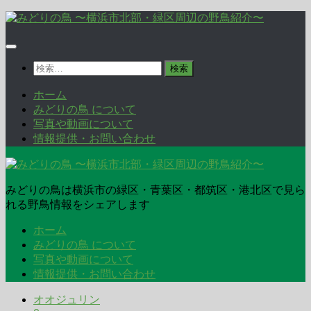
コ
ン
テ
ン
検
ツ
索:
へ
ホーム
ス
みどりの鳥 について
キ
写真や動画について
ッ
情報提供・お問い合わせ
プ
みどりの鳥は横浜市の緑区・青葉区・都筑区・港北区で見ら
れる野鳥情報をシェアします
ホーム
みどりの鳥 について
写真や動画について
情報提供・お問い合わせ
オオジュリン