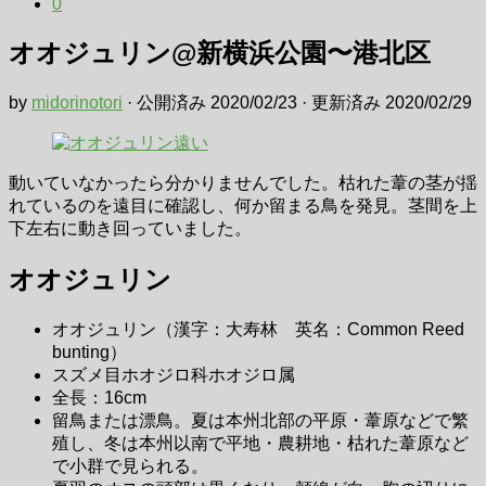
0
オオジュリン@新横浜公園〜港北区
by
midorinotori
· 公開済み
2020/02/23
· 更新済み
2020/02/29
動いていなかったら分かりませんでした。枯れた葦の茎が揺
れているのを遠目に確認し、何か留まる鳥を発見。茎間を上
下左右に動き回っていました。
オオジュリン
オオジュリン（漢字：大寿林 英名：Common Reed
bunting）
スズメ目ホオジロ科ホオジロ属
全長：16cm
留鳥または漂鳥。夏は本州北部の平原・葦原などで繁
殖し、冬は本州以南で平地・農耕地・枯れた葦原など
で小群で見られる。