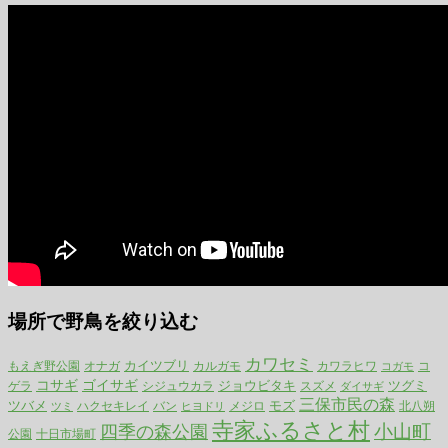
場所で野鳥を絞り込む
カワセミ
カイツブリ
もえぎ野公園
カルガモ
カワラヒワ
コ
オナガ
コガモ
コサギ
ゴイサギ
ジョウビタキ
ツグミ
ゲラ
シジュウカラ
スズメ
ダイサギ
三保市民の森
ツバメ
モズ
ハクセキレイ
メジロ
北八朔
ツミ
バン
ヒヨドリ
寺家ふるさと村
小山町
四季の森公園
公園
十日市場町