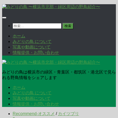
コ
ン
テ
ン
検
ツ
索:
へ
ホーム
ス
みどりの鳥 について
キ
写真や動画について
ッ
情報提供・お問い合わせ
プ
みどりの鳥は横浜市の緑区・青葉区・都筑区・港北区で見ら
れる野鳥情報をシェアします
ホーム
みどりの鳥 について
写真や動画について
情報提供・お問い合わせ
Recommend-オススメ
/
カイツブリ