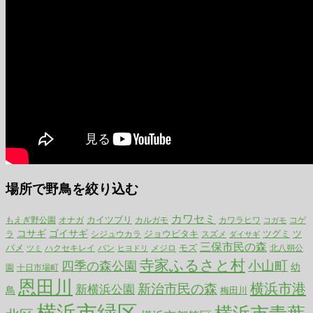
場所で野鳥を絞り込む
カワセミ
カイツブリ
もえぎ野公園
カルガモ
カワラヒワ
コゲ
オナガ
コガモ
コサギ
ゴイサギ
ジョウビタキ
ツグミ
ツ
ラ
シジュウカラ
スズメ
ダイサギ
三保市民の森
バメ
モズ
ハクセキレイ
メジロ
北八朔公
ツミ
バン
ヒヨドリ
寺家ふるさと村
小山町
四季の森公園
幼
園
十日市場町
恩田川
横浜市港
新治市民の森
新横浜公園
鳥
梅田川
横浜市緑区