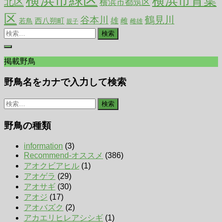
横浜市青葉
北区
横浜市都筑区
区
鶴見川
谷本川
西八朔町
雄
雌
若鳥
雌雄
親子
検
索:
掲載野鳥
野鳥名をカナで入力して検索
検
索:
野鳥の種類
information
(3)
Recommend-オススメ
(386)
アオクビアヒル
(1)
アオゲラ
(29)
アオサギ
(30)
アオジ
(17)
アオバズク
(2)
アカエリヒレアシシギ
(1)