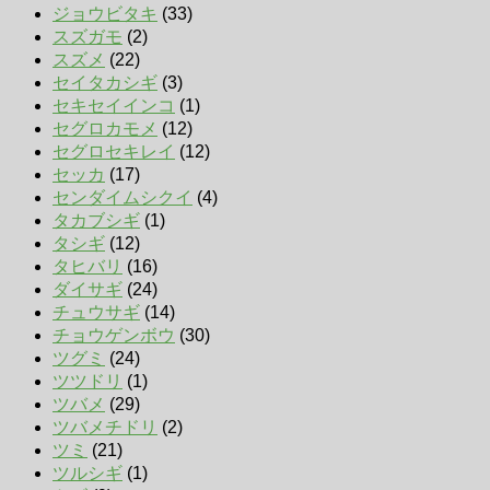
ジョウビタキ
(33)
スズガモ
(2)
スズメ
(22)
セイタカシギ
(3)
セキセイインコ
(1)
セグロカモメ
(12)
セグロセキレイ
(12)
セッカ
(17)
センダイムシクイ
(4)
タカブシギ
(1)
タシギ
(12)
タヒバリ
(16)
ダイサギ
(24)
チュウサギ
(14)
チョウゲンボウ
(30)
ツグミ
(24)
ツツドリ
(1)
ツバメ
(29)
ツバメチドリ
(2)
ツミ
(21)
ツルシギ
(1)