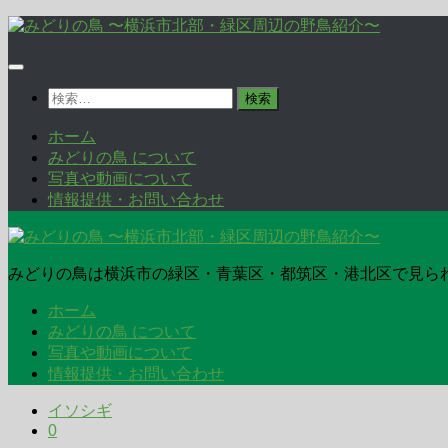
コ
ン
テ
ン
検
ツ
索:
へ
ホーム
ス
みどりの鳥 について
キ
写真や動画について
ッ
情報提供・お問い合わせ
プ
みどりの鳥は横浜市の緑区・青葉区・都筑区・港北区で見ら
ホーム
みどりの鳥 について
写真や動画について
情報提供・お問い合わせ
イソシギ
0