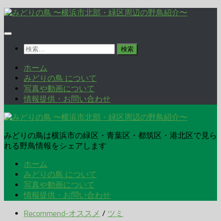
コ
ン
テ
ン
検
ツ
索:
へ
ホーム
ス
みどりの鳥 について
キ
写真や動画について
ッ
情報提供・お問い合わせ
プ
みどりの鳥は横浜市の緑区・青葉区・都筑区・港北区で見ら
れる野鳥情報をシェアします
ホーム
みどりの鳥 について
写真や動画について
情報提供・お問い合わせ
Recommend-オススメ
/
ツミ