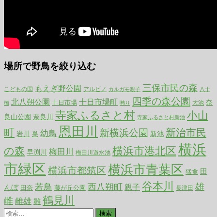
場所で野鳥を絞り込む
三保市民の森
もえぎ野公園
こどもの国
アルビノ
カルガモ親子
八十
四季の森公園
北八朔公園
十日市場町
奈
十日市場
大池
囀り
橋
寺家ふるさと村
小山
良山公園
奈良川
寺家ふるさと村新池
恩田川
町
新治市民
新横浜公園
幼鳥
岩川
新池
巣
横浜
横浜市港北区
の森
梅田川
早渕川
梅田川遊水池
市緑区
横浜市青葉区
横浜市都筑区
田
猛禽
谷本川
雄
若鳥
西八朔町
親子
んぼ
田奈
藤が丘公園
長津田
鶴見川
雌
雌雄
雛
検