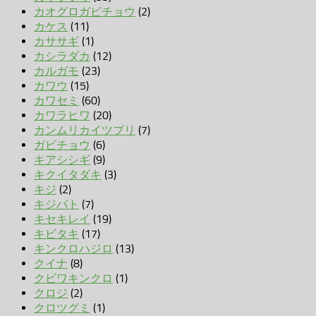
カオグロガビチョウ
(2)
カケス
(11)
カササギ
(1)
カシラダカ
(12)
カルガモ
(23)
カワウ
(15)
カワセミ
(60)
カワラヒワ
(20)
カンムリカイツブリ
(7)
ガビチョウ
(6)
キアシシギ
(9)
キクイタダキ
(3)
キジ
(2)
キジバト
(7)
キセキレイ
(19)
キビタキ
(17)
キンクロハジロ
(13)
クイナ
(8)
クビワキンクロ
(1)
クロジ
(2)
クロツグミ
(1)