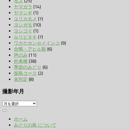
モズ
(25)
ヤマガラ
(14)
ヤマシギ
(1)
ユリカモメ
(7)
ヨシガモ
(10)
ヨシゴイ
(1)
ルリビタキ
(7)
ワカケホンセイインコ
(9)
合鴨・アヒル類
(6)
声のみ
(11)
外来種
(38)
季節のみどり
(6)
探鳥コース
(2)
未判定
(8)
撮影年月
撮
影
年
ホーム
月
みどりの鳥 について