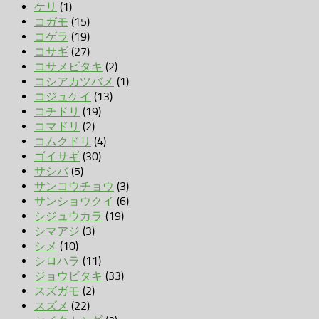
ケリ
(1)
コガモ
(15)
コゲラ
(19)
コサギ
(27)
コサメビタキ
(2)
コシアカツバメ
(1)
コジュケイ
(13)
コチドリ
(19)
コマドリ
(2)
コムクドリ
(4)
ゴイサギ
(30)
サシバ
(5)
サンコウチョウ
(3)
サンショウクイ
(6)
シジュウカラ
(19)
シマアジ
(3)
シメ
(10)
シロハラ
(11)
ジョウビタキ
(33)
スズガモ
(2)
スズメ
(22)