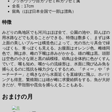
ブッポウソウ目カワセミ科カワセミ属
全長：17cm
留鳥（ほぼ日本全国で一部は漂鳥）
特徴
みどりの鳥地区でも河川はほぼ全て、公園の池や、田んぼの
用水路などでも見ることができる。特徴は数多く、まずは体
上面の美しいブルーは構造色によって、光の当たり具合で緑
っぽくも、青っぽくも見える。お腹面はオレンジ色。雌雄同
色で、脚は赤、雌の下嘴は赤みがかかる。雄の嘴は黒。頭部
は空色の小さな斑と黒の縞模様。幼鳥は全体的に色がくすん
でいて、嘴も短め。嘴からの流線形は、水面に飛び込み魚を
捕らえるのに抵抗を極力少なくするため。「チィー」や「チ
ーチーチー」と鳴きながら水面近くを直線状に飛ぶ。ホバリ
ングも得意。繁殖期には雄が雌に求愛給餌をする。魚が大好
きだが、甲殻類や昆虫を捕らえることもある。
おまけの月