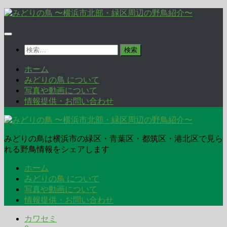
コ
ン
テ
ン
検
ツ
索:
へ
ホーム
ス
みどりの鳥 について
キ
写真や動画について
ッ
情報提供・お問い合わせ
プ
みどりの鳥は横浜市の緑区・青葉区・都筑区・港北区で見ら
れる野鳥情報をシェアします
ホーム
みどりの鳥 について
写真や動画について
情報提供・お問い合わせ
カワセミ