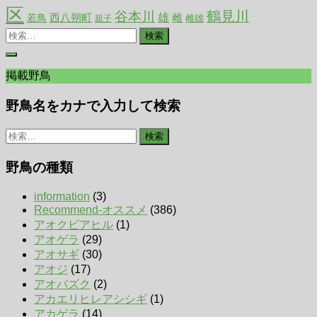
区
鶴見川
谷本川
西八朔町
雄
雌
若鳥
雌雄
親子
検
索:
掲載野鳥
野鳥名をカナで入力して検索
検
索:
野鳥の種類
information
(3)
Recommend-オススメ
(386)
アオクビアヒル
(1)
アオゲラ
(29)
アオサギ
(30)
アオジ
(17)
アオバズク
(2)
アカエリヒレアシシギ
(1)
アカゲラ
(14)