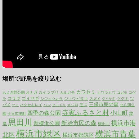
場所で野鳥を絞り込む
カワセミ
カイツブリ
もえぎ野公園
カルガモ
カワラヒワ
コゲ
オナガ
コガモ
コサギ
ゴイサギ
ジョウビタキ
ツグミ
ツ
ラ
シジュウカラ
スズメ
ダイサギ
三保市民の森
バメ
モズ
ハクセキレイ
メジロ
北八朔公
ツミ
バン
ヒヨドリ
寺家ふるさと村
小山町
四季の森公園
幼
園
十日市場町
恩田川
横浜市港
新治市民の森
新横浜公園
鳥
梅田川
横浜市緑区
横浜市青葉
北区
横浜市都筑区