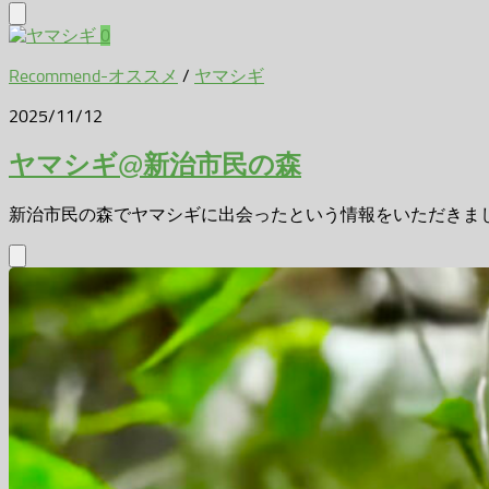
0
Recommend-オススメ
/
ヤマシギ
2025/11/12
ヤマシギ@新治市民の森
新治市民の森でヤマシギに出会ったという情報をいただきました