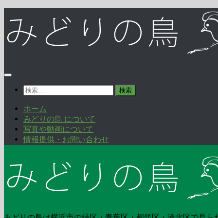
コ
ン
テ
ン
ツ
へ
ス
キ
検
ッ
索:
プ
ホーム
みどりの鳥 について
写真や動画について
情報提供・お問い合わせ
みどりの鳥は横浜市の緑区・青葉区・都筑区・港北区で見ら