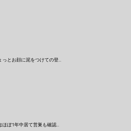
とお顔に泥をつけての登...
ぼ1年中居て営巣も確認...