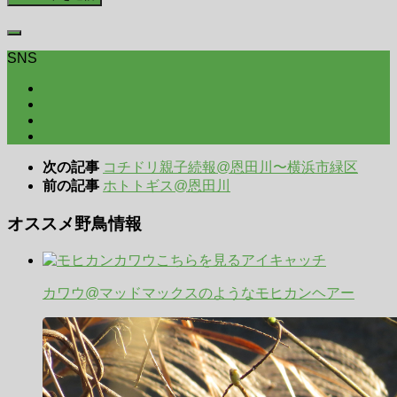
SNS
次の記事
コチドリ親子続報@恩田川〜横浜市緑区
前の記事
ホトトギス@恩田川
オススメ野鳥情報
カワウ@マッドマックスのようなモヒカンヘアー