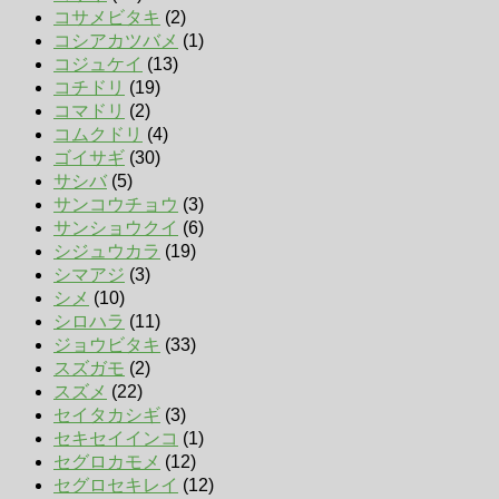
コサメビタキ
(2)
コシアカツバメ
(1)
コジュケイ
(13)
コチドリ
(19)
コマドリ
(2)
コムクドリ
(4)
ゴイサギ
(30)
サシバ
(5)
サンコウチョウ
(3)
サンショウクイ
(6)
シジュウカラ
(19)
シマアジ
(3)
シメ
(10)
シロハラ
(11)
ジョウビタキ
(33)
スズガモ
(2)
スズメ
(22)
セイタカシギ
(3)
セキセイインコ
(1)
セグロカモメ
(12)
セグロセキレイ
(12)