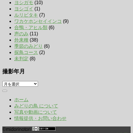
ヨシガモ
(10)
ヨシゴイ
(1)
ルリビタキ
(7)
ワカケホンセイインコ
(9)
合鴨・アヒル類
(6)
声のみ
(11)
外来種
(38)
季節のみどり
(6)
探鳥コース
(2)
未判定
(8)
撮影年月
撮
影
年
ホーム
月
みどりの鳥 について
写真や動画について
情報提供・お問い合わせ
©midorinotori