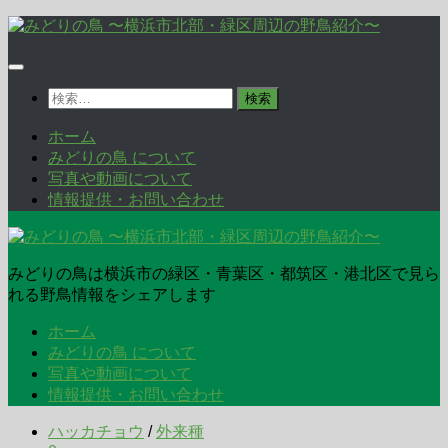
コ
ン
テ
ン
検
ツ
索:
へ
ホーム
ス
みどりの鳥 について
キ
写真や動画について
ッ
情報提供・お問い合わせ
プ
みどりの鳥は横浜市の緑区・青葉区・都筑区・港北区で見ら
れる野鳥情報をシェアします
ホーム
みどりの鳥 について
写真や動画について
情報提供・お問い合わせ
ハッカチョウ
/
外来種