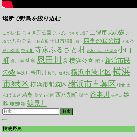
場所で野鳥を絞り込む
三保市民の森
もえぎ野公園
こどもの国
アルビノ
カルガモ親子
八十
四季の森公園
北八朔公園
十日市場町
奈
十日市場
大池
橋
囀り
寺家ふるさと村
小山
良山公園
奈良川
寺家ふるさと村新池
恩田川
町
新治市民
新横浜公園
幼鳥
岩川
巣
新池
横浜
横浜市港北区
の森
梅田川
早渕川
梅田川遊水池
市緑区
横浜市青葉区
横浜市都筑区
田
猛禽
谷本川
西八朔町
雄
若鳥
んぼ
親子
田奈
藤が丘公園
長津田
鶴見川
雌
雌雄
雛
検
索:
掲載野鳥