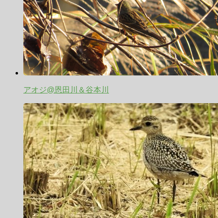
アオジ@恩田川＆谷本川