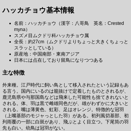
ハッカチョウ基本情報
名前：ハッカチョウ（漢字：八哥鳥 英名：Crested
myna）
スズメ目ムクドリ科ハッカチョウ属
全長：約27cm（ムクドリよりちょっと大きくちょっと
スラッとしている）
原産地：中国南部・東南アジア
日本には点在しており留鳥になりつつある
主な特徴
外来種。江戸時代に飼い鳥として移入されたという記録もあ
る言う。国内にいるのは籠抜けで定着したものとされるが、
鹿児島県や与那国島などは飛来した可能性も捨てきれないと
される。体、羽は黒で雌雄同色だが、雄がわずかに大きいと
される。嘴は薄黄色、虹彩、足はオレンジ。特徴的な冠羽
（上嘴基部のモジャっとした羽）がある。初列風切基部、初
列雨覆の一部に白斑があり、飛ぶとよく目立つ。下尾筒の羽
先も白い。幼鳥は冠羽がない。